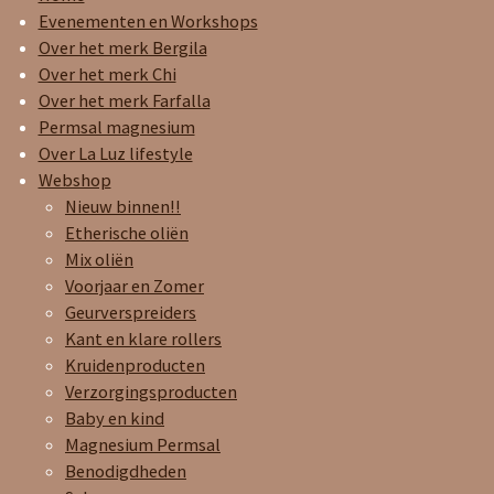
t
e
t
Evenementen en Workshops
a
b
s
Over het merk Bergila
g
o
A
Over het merk Chi
r
o
p
Over het merk Farfalla
a
k
p
Permsal magnesium
m
Over La Luz lifestyle
Webshop
Nieuw binnen!!
Etherische oliën
Mix oliën
Voorjaar en Zomer
Geurverspreiders
Kant en klare rollers
Kruidenproducten
Verzorgingsproducten
Baby en kind
Magnesium Permsal
Benodigdheden