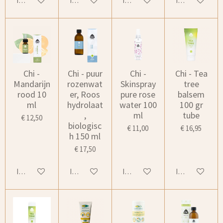
In winkelwagen
In winkelwagen
In winkelwagen
In winkelwage
Chi -
Chi - puur
Chi -
Chi - Tea
Mandarijn
rozenwat
Skinspray
tree
rood 10
er, Roos
pure rose
balsem
ml
hydrolaat
water 100
100 gr
,
ml
tube
€ 12,50
biologisc
€ 11,00
€ 16,95
h 150 ml
€ 17,50
In winkelwagen
In winkelwagen
In winkelwagen
In winkelwage