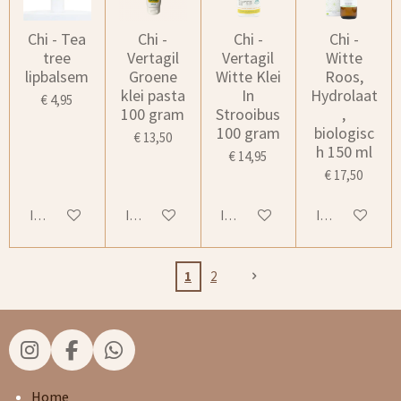
Chi - Tea
Chi -
Chi -
Chi -
tree
Vertagil
Vertagil
Witte
lipbalsem
Groene
Witte Klei
Roos,
klei pasta
In
Hydrolaat
€ 4,95
100 gram
Strooibus
,
100 gram
biologisc
€ 13,50
h 150 ml
€ 14,95
€ 17,50
In winkelwagen
In winkelwagen
In winkelwagen
In winkelwage
1
2
I
F
W
n
a
h
s
c
a
Home