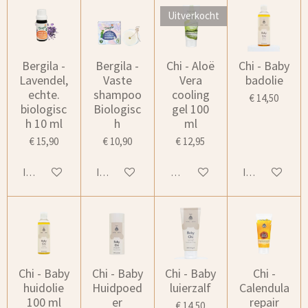
Uitverkocht
Bergila -
Bergila -
Chi - Aloë
Chi - Baby
Lavendel,
Vaste
Vera
badolie
echte.
shampoo
cooling
€ 14,50
biologisc
Biologisc
gel 100
h 10 ml
h
ml
€ 15,90
€ 10,90
€ 12,95
In winkelwagen
In winkelwagen
Houd mij op de hoogte
In winkelwage
Chi - Baby
Chi - Baby
Chi - Baby
Chi -
huidolie
Huidpoed
luierzalf
Calendula
100 ml
er
repair
€ 14,50