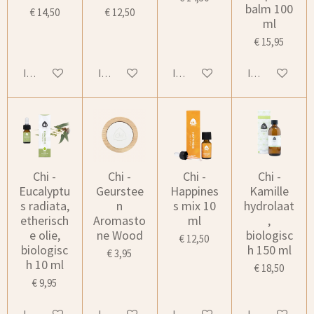
balm 100
€ 14,50
€ 12,50
ml
€ 15,95
In winkelwagen
In winkelwagen
In winkelwagen
In winkelwage
Chi -
Chi -
Chi -
Chi -
Eucalyptu
Geurstee
Happines
Kamille
s radiata,
n
s mix 10
hydrolaat
etherisch
Aromasto
ml
,
e olie,
ne Wood
biologisc
€ 12,50
biologisc
h 150 ml
€ 3,95
h 10 ml
€ 18,50
€ 9,95