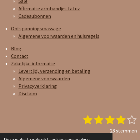
Sale
Affirmatie armbandjes LaLuz
Cadeaubonnen
Ontspanningsmassage
Algemene voorwaarden en huisregels
Blog
Contact
Zakelijke informatie
Levertijd, verzending en betaling
Algemene voorwaarden
Privacyverklaring
Disclaim
1
2
3
4
5
S
R
t
a
s
s
s
s
s
e
28 stemmen
t
t
t
t
t
t
© 2023 - 2026 Joy and Care Oils
Deze website gebruikt cookies voor analyse-