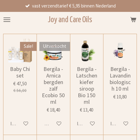
vast verzendtarief € 5,95 binnen Nederland
Ga
direct
Joy and Care Oils
naar
de
hoofdinhoud
Sale!
Uitverkocht
Baby Chi
Bergila -
Bergila -
Bergila -
set
Arnica
Latschen
Lavandin
bergden
kiefer
biologisc
€ 47,50
zalf
siroop
h 10 ml
€ 56,00
Ecobio 50
Bio 150
€ 10,80
ml
ml
€ 18,40
€ 13,40
In winkelwagen
Houd mij op de hoogte
In winkelwagen
In winkelwage