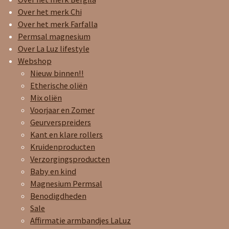
g
o
A
Over het merk Chi
r
o
p
Over het merk Farfalla
a
k
p
Permsal magnesium
m
Over La Luz lifestyle
Webshop
Nieuw binnen!!
Etherische oliën
Mix oliën
Voorjaar en Zomer
Geurverspreiders
Kant en klare rollers
Kruidenproducten
Verzorgingsproducten
Baby en kind
Magnesium Permsal
Benodigdheden
Sale
Affirmatie armbandjes LaLuz