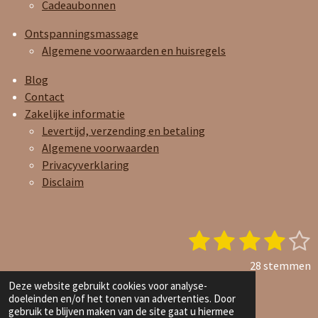
Cadeaubonnen
Ontspanningsmassage
Algemene voorwaarden en huisregels
Blog
Contact
Zakelijke informatie
Levertijd, verzending en betaling
Algemene voorwaarden
Privacyverklaring
Disclaim
1
2
3
4
5
S
R
t
a
s
s
s
s
s
e
28 stemmen
t
t
t
t
t
t
© 2023 - 2026 Joy and Care Oils
Deze website gebruikt cookies voor analyse-
i
doeleinden en/of het tonen van advertenties. Door
Powered by
JouwWeb
e
e
e
e
e
n
e
gebruik te blijven maken van de site gaat u hiermee