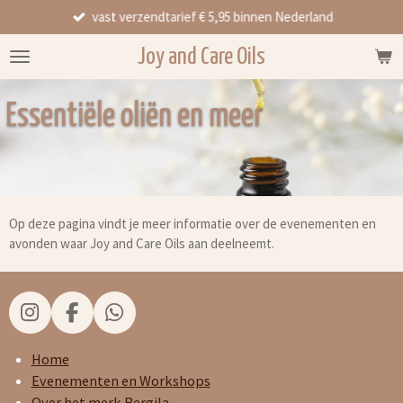
vast verzendtarief € 5,95 binnen Nederland
Ga
direct
Joy and Care Oils
naar
de
hoofdinhoud
Essentiële oliën en meer
Op deze pagina vindt je meer informatie over de evenementen en
avonden waar Joy and Care Oils aan deelneemt.
I
F
W
n
a
h
s
c
a
Home
t
e
t
Evenementen en Workshops
a
b
s
Over het merk Bergila