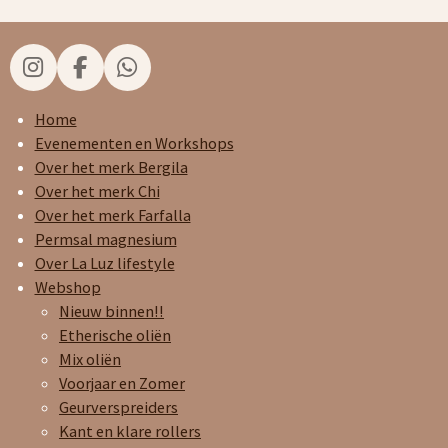
I
F
W
n
a
h
s
c
a
Home
t
e
t
Evenementen en Workshops
a
b
s
Over het merk Bergila
g
o
A
Over het merk Chi
r
o
p
Over het merk Farfalla
a
k
p
Permsal magnesium
m
Over La Luz lifestyle
Webshop
Nieuw binnen!!
Etherische oliën
Mix oliën
Voorjaar en Zomer
Geurverspreiders
Kant en klare rollers