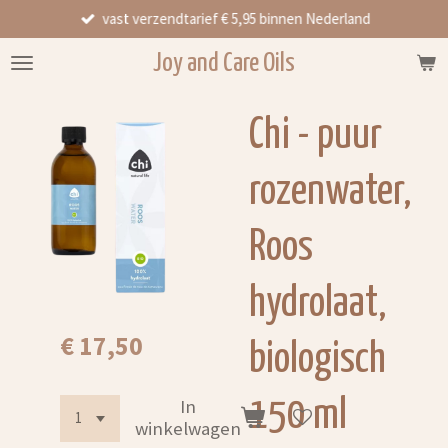
vast verzendtarief € 5,95 binnen Nederland
Ga
direct
Joy and Care Oils
naar
de
hoofdinhoud
Chi - puur
rozenwater,
Roos
hydrolaat,
€ 17,50
biologisch
150 ml
In
winkelwagen