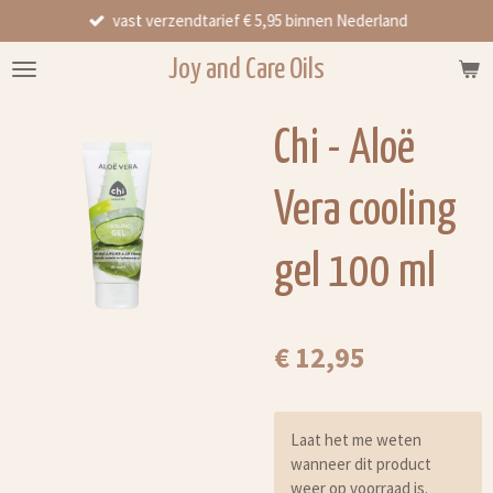
vast verzendtarief € 5,95 binnen Nederland
Ga
direct
Joy and Care Oils
naar
de
hoofdinhoud
Chi - Aloë
Vera cooling
gel 100 ml
€ 12,95
Laat het me weten
wanneer dit product
weer op voorraad is.