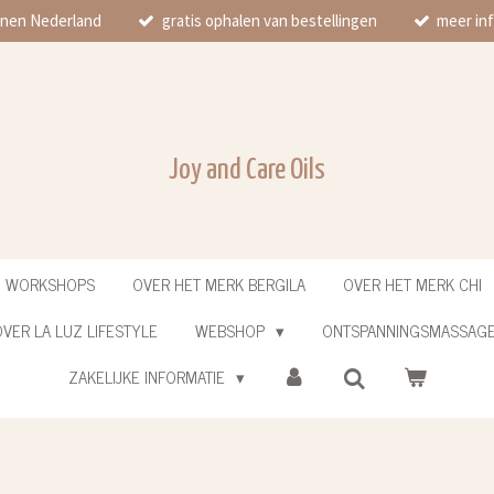
innen Nederland
gratis ophalen van bestellingen
meer inf
Joy and Care Oils
N WORKSHOPS
OVER HET MERK BERGILA
OVER HET MERK CHI
VER LA LUZ LIFESTYLE
WEBSHOP
ONTSPANNINGSMASSAG
ZAKELIJKE INFORMATIE