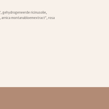
e*, gehydrogeneerde ricinusolie,
*, arnica montanabloemextract*, rosa