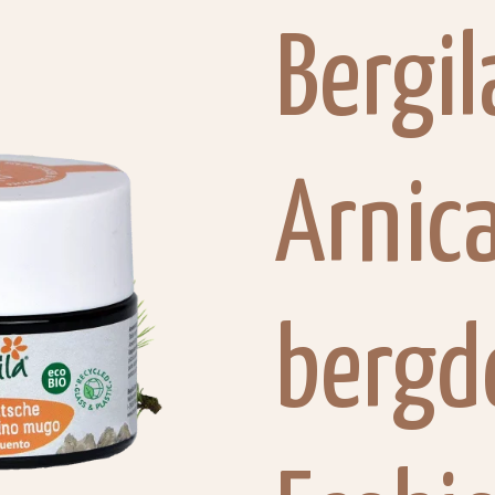
Bergil
Arnic
bergd