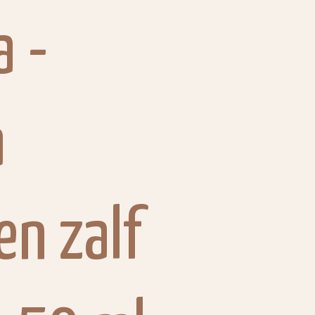
a -
a
en zalf