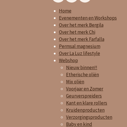
n
a
h
Home
s
c
a
t
e
t
Evenementen en Workshops
a
b
s
Over het merk Bergila
g
o
A
Over het merk Chi
r
o
p
Over het merk Farfalla
a
k
p
Permsal magnesium
m
Over La Luz lifestyle
Webshop
Nieuw binnen!!
Etherische oliën
Mix oliën
Voorjaar en Zomer
Geurverspreiders
Kant en klare rollers
Kruidenproducten
Verzorgingsproducten
Baby en kind