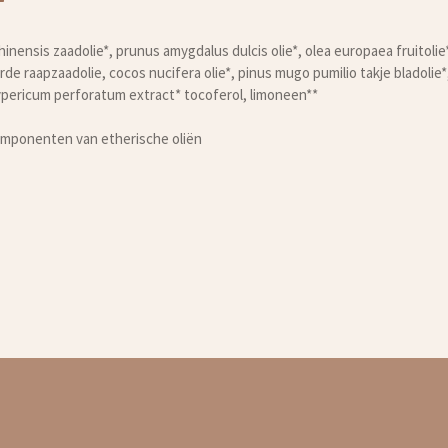
inensis zaadolie*, prunus amygdalus dulcis olie*, olea europaea fruitoli
 raapzaadolie, cocos nucifera olie*, pinus mugo pumilio takje bladolie
 hypericum perforatum extract* tocoferol, limoneen**
componenten van etherische oliën