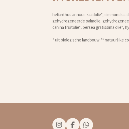
helianthus annuus zaadolie*, simmondsia ch
gehydrogeneerde palmolie, gehydrogeneerde
canina fruitolie*, persea gratissima olie*,
* uit biologische landbouw ** natuurlijke 
I
F
W