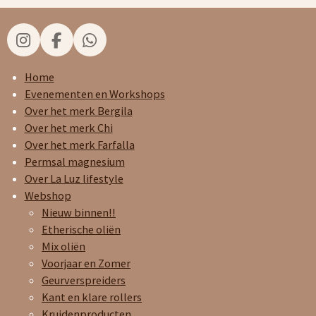
I
F
W
n
a
h
s
c
a
Home
t
e
t
Evenementen en Workshops
a
b
s
Over het merk Bergila
g
o
A
Over het merk Chi
r
o
p
Over het merk Farfalla
a
k
p
Permsal magnesium
m
Over La Luz lifestyle
Webshop
Nieuw binnen!!
Etherische oliën
Mix oliën
Voorjaar en Zomer
Geurverspreiders
Kant en klare rollers
Kruidenproducten