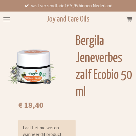
vast verzendtarief € 5,95 binnen Nederland
Ga
direct
Joy and Care Oils
naar
de
hoofdinhoud
Bergila
Jeneverbes
zalf Ecobio 50
ml
€ 18,40
Laat het me weten
wanneer dit product