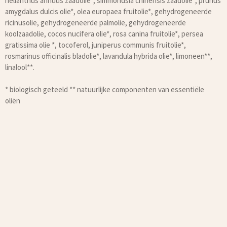
helianthus annuus zaadolie*, simmondsia chinensis zaadolie*, prunus
amygdalus dulcis olie*, olea europaea fruitolie*, gehydrogeneerde
ricinusolie, gehydrogeneerde palmolie, gehydrogeneerde
koolzaadolie, cocos nucifera olie*, rosa canina fruitolie*, persea
gratissima olie *, tocoferol, juniperus communis fruitolie*,
rosmarinus officinalis bladolie*, lavandula hybrida olie*, limoneen**,
linalool**.
* biologisch geteeld ** natuurlijke componenten van essentiële
oliën