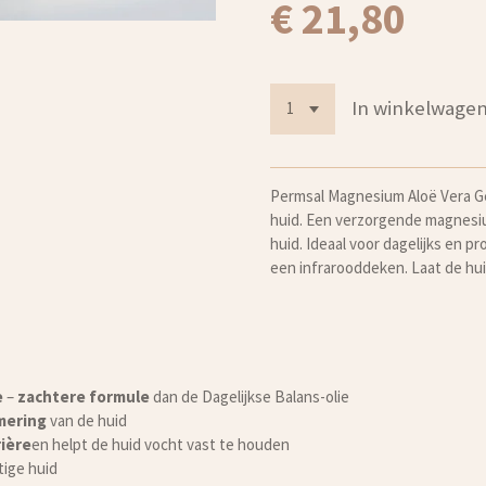
€ 21,80
In winkelwage
Permsal Magnesium Aloë Vera Ge
huid. Een verzorgende magnesiu
huid. Ideaal voor dagelijks en p
een infrarooddeken. Laat de hui
e
–
zachtere formule
dan de Dagelijkse Balans-olie
mering
van de huid
ière
en helpt de huid vocht vast te houden
tige huid