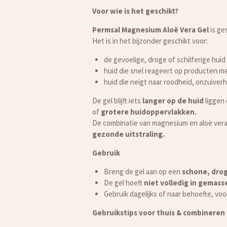
Voor wie is het geschikt?
Permsal Magnesium Aloë Vera Gel
is ge
Het is in het bijzonder geschikt voor:
de gevoelige, droge of schilferige huid
huid die snel reageert op producten me
huid die neigt naar roodheid, onzuiver
De gel blijft iets
langer op de huid
liggen
of
grotere huidoppervlakken.
De combinatie van magnesium en aloë ver
gezonde uitstraling.
Gebruik
Breng de gel aan op een
schone, drog
De gel hoeft
niet volledig in gemass
Gebruik dagelijks of naar behoefte, voo
Gebruikstips voor thuis & combineren