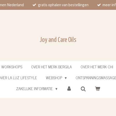
innen Nederland
gratis ophalen van bestellingen
meer inf
Joy and Care Oils
N WORKSHOPS
OVER HET MERK BERGILA
OVER HET MERK CHI
VER LA LUZ LIFESTYLE
WEBSHOP
ONTSPANNINGSMASSAG
ZAKELIJKE INFORMATIE