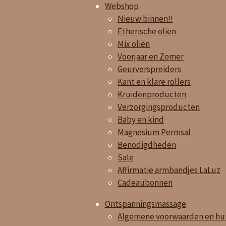
Webshop
Nieuw binnen!!
Etherische oliën
Mix oliën
Voorjaar en Zomer
Geurverspreiders
Kant en klare rollers
Kruidenproducten
Verzorgingsproducten
Baby en kind
Magnesium Permsal
Benodigdheden
Sale
Affirmatie armbandjes LaLuz
Cadeaubonnen
Ontspanningsmassage
Algemene voorwaarden en hui