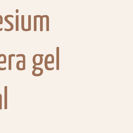
esium
era gel
l