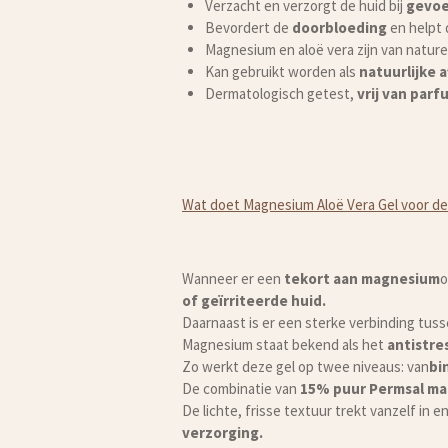
Verzacht en verzorgt de huid bij
gevoel
Bevordert de
doorbloeding
en helpt 
Magnesium en aloë vera zijn van natur
Kan gebruikt worden als
natuurlijke 
Dermatologisch getest,
vrij van par
Wat doet Magnesium Aloë Vera Gel voor de
Wanneer er een
tekort aan magnesium
o
of geïrriteerde huid.
Daarnaast is er een sterke verbinding tus
Magnesium staat bekend als het
antistre
Zo werkt deze gel op twee niveaus: van
bi
De combinatie van
15% puur Permsal m
De lichte, frisse textuur trekt vanzelf in 
verzorging.