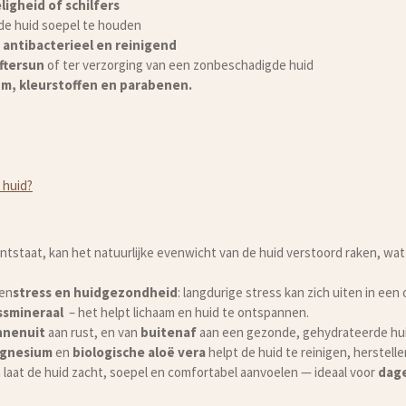
igheid of schilfers
de huid soepel te houden
e
antibacterieel en reinigend
aftersun
of ter verzorging van een zonbeschadigde huid
fum, kleurstoffen en parabenen.
 huid?
ntstaat, kan het natuurlijke evenwicht van de huid verstoord raken, wat
sen
stress en huidgezondheid
: langdurige stress kan zich uiten in een
ssmineraal
– het helpt lichaam en huid te ontspannen.
nnenuit
aan rust, en van
buitenaf
aan een gezonde, gehydrateerde hui
agnesium
en
biologische aloë vera
helpt de huid te reinigen, herstell
en laat de huid zacht, soepel en comfortabel aanvoelen — ideaal voor
dage