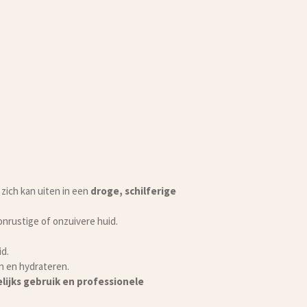
 zich kan uiten in een
droge, schilferige
 onrustige of onzuivere huid.
d.
en en hydrateren.
lijks gebruik en professionele