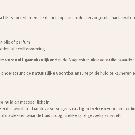
schikt voor iedereen die de huid op een milde, verzorgende manier wil
t olie of parfum
heden of schilfervorming
 en
verdeelt gemakkelijker
dan de Magnesium Aloë Vera Olie, waardoor
a ondersteunt de
natuurlijke vochtbalans
, helpt de huid te kalmeren 
e huid
en masseer licht in.
eerd
te worden – laat deze vervolgens
rustig intrekken
voor een optim
ral op plekken waar de huid droog, trekkerig of gevoelig aanvoelt.