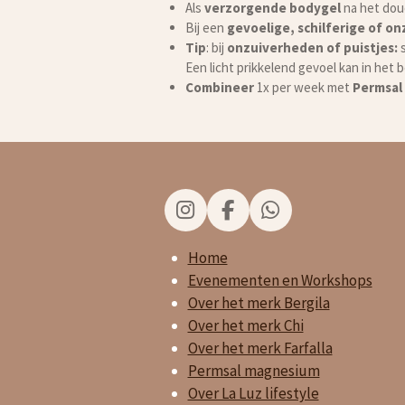
Als
verzorgende bodygel
na het dou
Bij een
gevoelige, schilferige of on
Tip
: bij
onzuiverheden of puistjes:
s
Een licht prikkelend gevoel kan in het
Combineer
1x per week met
Permsal
I
F
W
n
a
h
Home
s
c
a
t
e
t
Evenementen en Workshops
a
b
s
Over het merk Bergila
g
o
A
Over het merk Chi
r
o
p
Over het merk Farfalla
a
k
p
Permsal magnesium
m
Over La Luz lifestyle