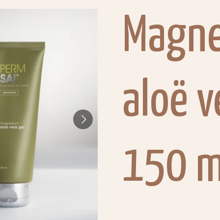
Magn
aloë v
150 m