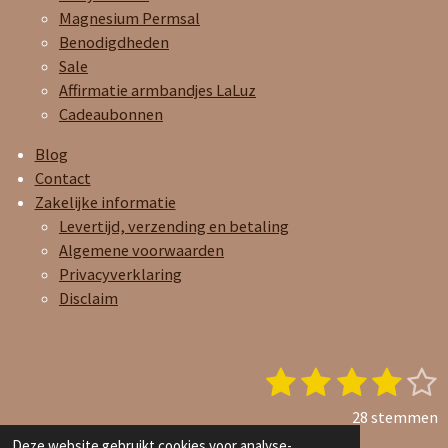
Magnesium Permsal
Benodigdheden
Sale
Affirmatie armbandjes LaLuz
Cadeaubonnen
Blog
Contact
Zakelijke informatie
Levertijd, verzending en betaling
Algemene voorwaarden
Privacyverklaring
Disclaim
1
2
3
4
5
S
R
t
a
s
s
s
s
s
e
28 stemmen
t
t
t
t
t
t
© 2023 - 2026 Joy and Care Oils
Deze website gebruikt cookies voor analyse-