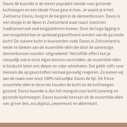
Davos Air kuurolie is de meest populaire mixolie voor gezonde
luchtwegen en een ideale frisse geur in huis. Je waant je in het
Zwitserse Davos, hoog in de bergen in de dennenbossen. Davos is
een dorpje in de Alpen in Zwitserland waar naast toeristen
traditioneel ook veel longpatiënten komen. Door de hoge ligging in
een bosgebied kan er optimaal geprofiteerd worden van de gezonde
lucht! De zuivere lucht in kuuroorden zoals Davos in Zwitserland is
mede te danken aan de essentiële oliën die door de aanwezige
dennenbossen worden ‘uitgeademd.’ Hetzelfde effect kun je
natuurlijk ook in onze eigen bossen vaststellen: de essentiële oliën
in boslucht laten ons dieper en vrijer ademhalen. Dat geldt zelfs voor
mensen die op geurstoffen normaal gevoelig reageren. Zo komen wij
aan de naam voor onze 100% natuurlijke Davos Air lijn. De frisse
essentiële oliën in deze mix houden de lucht en de luchtwegen
gezond. Davos kuurolie is dus hét mengsel voor luchtzuivering en
gezonde luchtwegen. Davos kuurolie bestaat uit de essentiële oliën
van: grove den, eucalyptus, pepermunt en akkermunt.