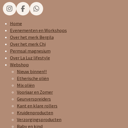
I
F
W
n
a
h
s
c
a
Home
t
e
t
Evenementen en Workshops
a
b
s
Over het merk Bergila
g
o
A
Over het merk Chi
r
o
p
Permsal magnesium
a
k
p
Over La Luz lifestyle
m
Webshop
Nieuw binnen!!
Etherische oliën
Mix oliën
Voorjaar en Zomer
Geurverspreiders
Kant en klare rollers
Kruidenproducten
Verzorgingsproducten
Baby en kind