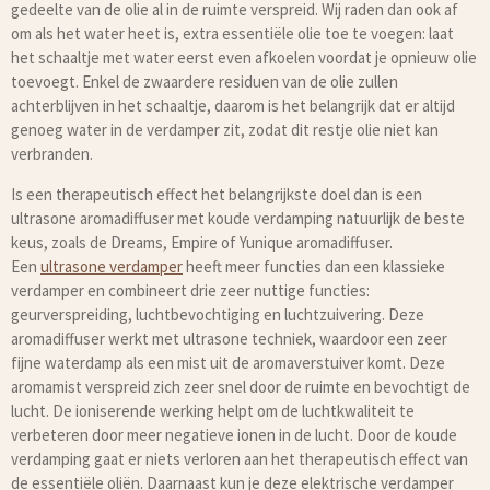
gedeelte van de olie al in de ruimte verspreid. Wij raden dan ook af
om als het water heet is, extra essentiële olie toe te voegen: laat
het schaaltje met water eerst even afkoelen voordat je opnieuw olie
toevoegt. Enkel de zwaardere residuen van de olie zullen
achterblijven in het schaaltje, daarom is het belangrijk dat er altijd
genoeg water in de verdamper zit, zodat dit restje olie niet kan
verbranden.
Is een therapeutisch effect het belangrijkste doel dan is een
ultrasone aromadiffuser met koude verdamping natuurlijk de beste
keus, zoals de Dreams, Empire of Yunique aromadiffuser.
Een
ultrasone verdamper
heeft meer functies dan een klassieke
verdamper en combineert drie zeer nuttige functies:
geurverspreiding, luchtbevochtiging en luchtzuivering. Deze
aromadiffuser werkt met ultrasone techniek, waardoor een zeer
fijne waterdamp als een mist uit de aromaverstuiver komt. Deze
aromamist verspreid zich zeer snel door de ruimte en bevochtigt de
lucht. De ioniserende werking helpt om de luchtkwaliteit te
verbeteren door meer negatieve ionen in de lucht. Door de koude
verdamping gaat er niets verloren aan het therapeutisch effect van
de essentiële oliën. Daarnaast kun je deze elektrische verdamper