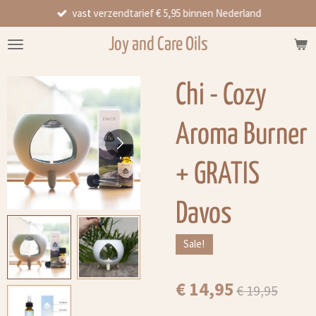
vast verzendtarief € 5,95 binnen Nederland
Ga
direct
Joy and Care Oils
naar
de
hoofdinhoud
Chi - Cozy
Aroma Burner
+ GRATIS
Davos
Sale!
€ 14,95
€ 19,95