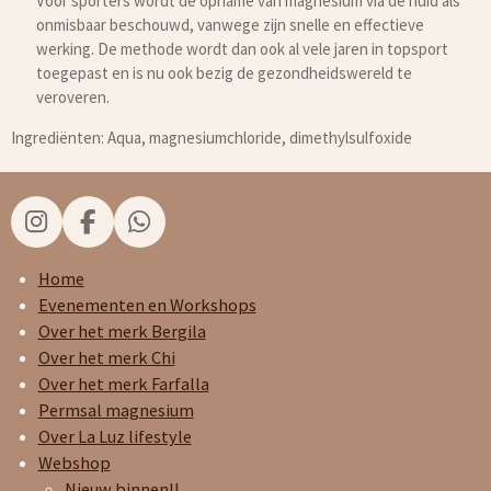
Voor sporters wordt de opname van magnesium via de huid als
onmisbaar beschouwd, vanwege zijn snelle en effectieve
werking. De methode wordt dan ook al vele jaren in topsport
toegepast en is nu ook bezig de gezondheidswereld te
veroveren.
Ingrediënten: Aqua, magnesiumchloride, dimethylsulfoxide
I
F
W
n
a
h
s
c
a
Home
t
e
t
Evenementen en Workshops
a
b
s
Over het merk Bergila
g
o
A
Over het merk Chi
r
o
p
Over het merk Farfalla
a
k
p
Permsal magnesium
m
Over La Luz lifestyle
Webshop
Nieuw binnen!!