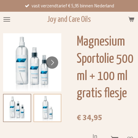
vast verzendtarief € 5,95 binnen Nederland
Ga
direct
Joy and Care Oils
naar
de
hoofdinhoud
Magnesium
Sportolie 500
ml + 100 ml
gratis flesje
€ 34,95
In