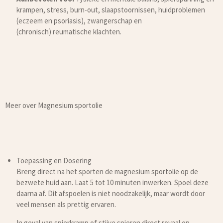
krampen, stress, burn-out, slaapstoornissen, huidproblemen
(eczeem en psoriasis), zwangerschap en
(chronisch) reumatische klachten.
Meer over Magnesium sportolie
Toepassing en Dosering
Breng direct na het sporten de magnesium sportolie op de
bezwete huid aan. Laat 5 tot 10 minuten inwerken. Spoel deze
daarna af. Dit afspoelen is niet noodzakelijk, maar wordt door
veel mensen als prettig ervaren.
In geval van spierkramp of stijve spieren direct royaal op