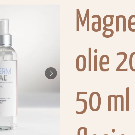
Magn
olie 2
50 ml 