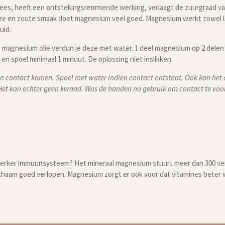
ees, heeft een ontstekingsremmende werking, verlaagt de zuurgraad va
re en zoute smaak doet magnesium veel goed. Magnesium werkt zowel lo
uid.
agnesium olie verdun je deze met water. 1 deel magnesium op 2 delen 
en spoel minimaal 1 minuut. De oplossing niet inslikken.
in contact komen. Spoel met water indien contact ontstaat. Ook kan het
et kan echter geen kwaad. Was de handen na gebruik om contact te vo
 sterker immuunsysteem? Het mineraal magnesium stuurt meer dan 300 v
 lichaam goed verlopen. Magnesium zorgt er ook voor dat vitamines beter