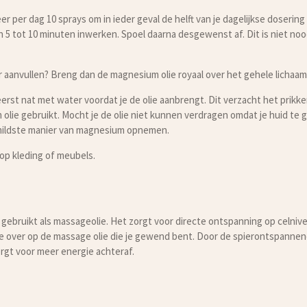
eer per dag 10 sprays om in ieder geval de helft van je dagelijkse doseri
n 5 tot 10 minuten inwerken. Spoel daarna desgewenst af. Dit is niet noo
r aanvullen? Breng dan de magnesium olie royaal over het gehele lichaam
erst nat met water voordat je de olie aanbrengt. Dit verzacht het prikk
olie gebruikt. Mocht je de olie niet kunnen verdragen omdat je huid te g
e mildste manier van magnesium opnemen.
op kleding of meubels.
gebruikt als massageolie. Het zorgt voor directe ontspanning op celn
l je over op de massage olie die je gewend bent. Door de spierontspann
rgt voor meer energie achteraf.