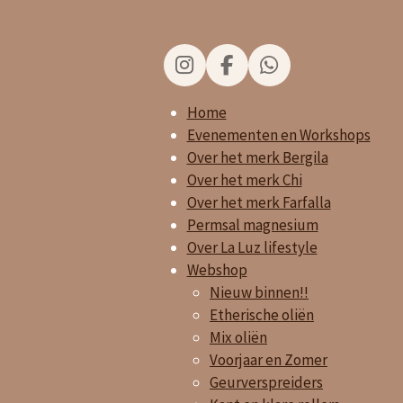
I
F
W
n
a
h
Home
s
c
a
t
e
t
Evenementen en Workshops
a
b
s
Over het merk Bergila
g
o
A
Over het merk Chi
r
o
p
Over het merk Farfalla
a
k
p
Permsal magnesium
m
Over La Luz lifestyle
Webshop
Nieuw binnen!!
Etherische oliën
Mix oliën
Voorjaar en Zomer
Geurverspreiders