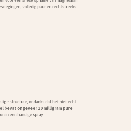
haam voor een snelle opname van magnesium
evoegingen, volledig puur en rechtstreeks
htige structuur, ondanks dat het niet echt
el bevat ongeveer 10 milligram pure
on in een handige spray.