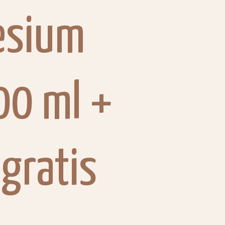
esium
00 ml +
gratis