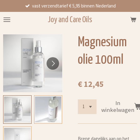
vast verzendtarief € 5,95 binnen Nederland
Ga
direct
Joy and Care Oils
naar
de
hoofdinhoud
Magnesium
olie 100ml
€ 12,45
In
winkelwagen
Breng dagelijks aan op het