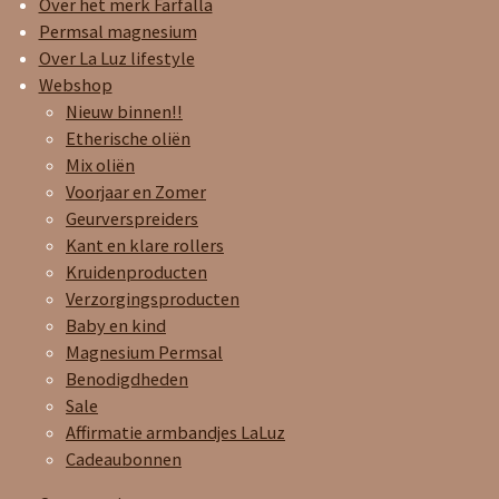
Over het merk Farfalla
a
k
p
Permsal magnesium
m
Over La Luz lifestyle
Webshop
Nieuw binnen!!
Etherische oliën
Mix oliën
Voorjaar en Zomer
Geurverspreiders
Kant en klare rollers
Kruidenproducten
Verzorgingsproducten
Baby en kind
Magnesium Permsal
Benodigdheden
Sale
Affirmatie armbandjes LaLuz
Cadeaubonnen