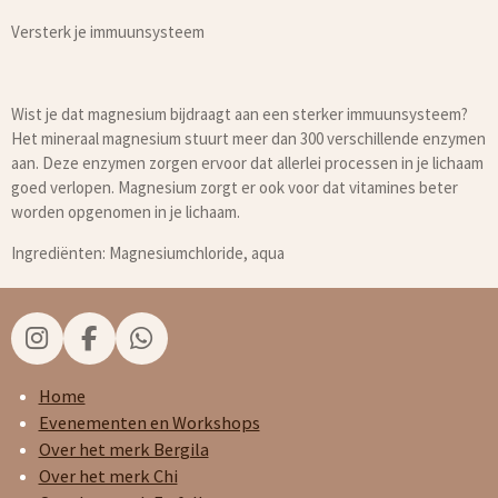
Versterk je immuunsysteem
Wist je dat magnesium bijdraagt aan een sterker immuunsysteem?
Het mineraal magnesium stuurt meer dan 300 verschillende enzymen
aan. Deze enzymen zorgen ervoor dat allerlei processen in je lichaam
goed verlopen. Magnesium zorgt er ook voor dat vitamines beter
worden opgenomen in je lichaam.
Ingrediënten: Magnesiumchloride, aqua
I
F
W
n
a
h
s
c
a
Home
t
e
t
Evenementen en Workshops
a
b
s
Over het merk Bergila
g
o
A
Over het merk Chi
r
o
p