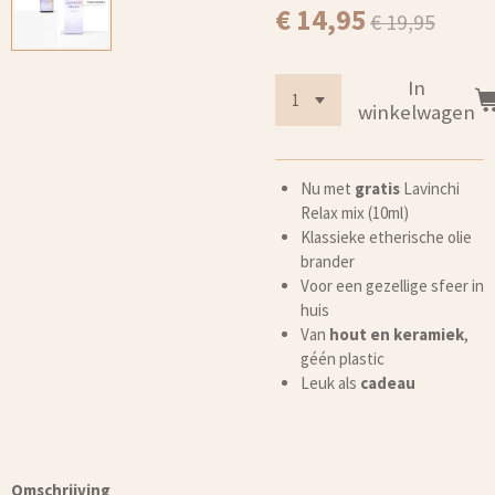
€ 14,95
€ 19,95
In
winkelwagen
Nu met
gratis
Lavinchi
Relax mix (10ml)
Klassieke etherische olie
brander
Voor een gezellige sfeer in
huis
Van
hout en keramiek
,
géén plastic
Leuk als
cadeau
Omschrijving