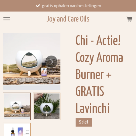
gratis ophalen van bestellingen
Ga
direct
Joy and Care Oils
naar
de
hoofdinhoud
Chi - Actie!
Cozy Aroma
Burner +
GRATIS
Lavinchi
Sale!