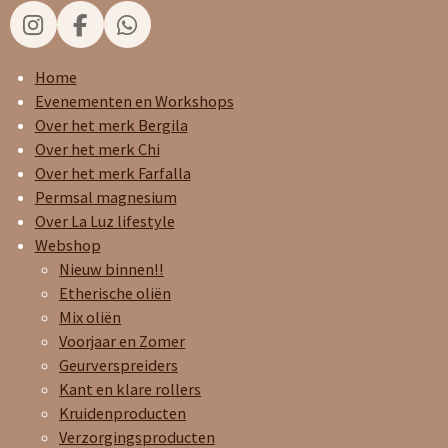
I
F
W
n
a
h
s
c
a
Home
t
e
t
Evenementen en Workshops
a
b
s
Over het merk Bergila
g
o
A
Over het merk Chi
r
o
p
Over het merk Farfalla
a
k
p
Permsal magnesium
m
Over La Luz lifestyle
Webshop
Nieuw binnen!!
Etherische oliën
Mix oliën
Voorjaar en Zomer
Geurverspreiders
Kant en klare rollers
Kruidenproducten
Verzorgingsproducten