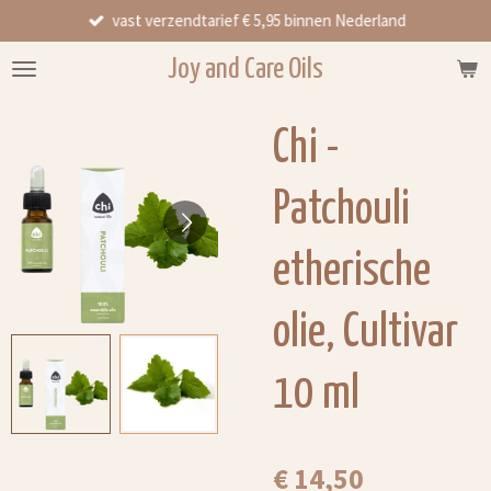
vast verzendtarief € 5,95 binnen Nederland
Ga
direct
Joy and Care Oils
naar
de
hoofdinhoud
Chi -
Patchouli
etherische
olie, Cultivar
10 ml
€ 14,50