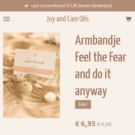
vast verzendtarief € 5,95 binnen Nederland
Ga
direct
Joy and Care Oils
naar
de
hoofdinhoud
Armbandje
Feel the Fear
and do it
anyway
Sale!
€ 6,95
€ 9,95