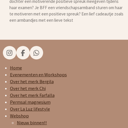
dochter een motiverende positieve spreuk meegeven tijdens
haar examen? Je BFF een vriendschapsarmband sturen om haar
te motiveren met een positieve spreuk? Een lief cadeautje zoals
een armbandjes met een lieve tekst
I
F
W
n
a
h
s
c
a
Home
t
e
t
Evenementen en Workshops
a
b
s
Over het merk Bergila
g
o
A
Over het merk Chi
r
o
p
Over het merk Farfalla
a
k
p
Permsal magnesium
m
Over La Luz lifestyle
Webshop
Nieuw binnen!!