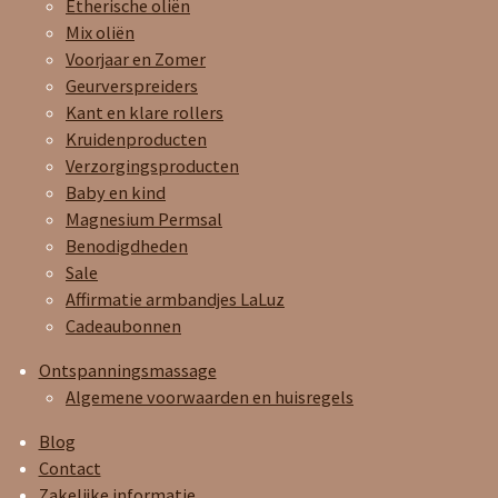
Etherische oliën
Mix oliën
Voorjaar en Zomer
Geurverspreiders
Kant en klare rollers
Kruidenproducten
Verzorgingsproducten
Baby en kind
Magnesium Permsal
Benodigdheden
Sale
Affirmatie armbandjes LaLuz
Cadeaubonnen
Ontspanningsmassage
Algemene voorwaarden en huisregels
Blog
Contact
Zakelijke informatie