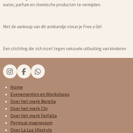
water, parfum en chemische producten te vermijden.
Met de aankoop van dit armbandje steun je Free a Girl
Een stichting die zich inzet tegen seksuele uitbuiting van kinderen
I
F
W
n
a
h
s
c
a
Home
t
e
t
Evenementen en Workshops
a
b
s
Over het merk Bergila
g
o
A
Over het merk Chi
r
o
p
Over het merk Farfalla
a
k
p
Permsal magnesium
m
Over La Luz lifestyle