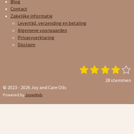
Blog
Contact
Zakelijke informatie
Levertijd, verzending en betaling
Algemene voorwaarden
Privacyverklaring
Disclaim
1
2
3
4
5
S
R
t
a
s
s
s
s
s
e
28 stemmen
t
t
t
t
t
t
© 2023 - 2026 Joy and Care Oils
i
Powered by
JouwWeb
e
e
e
e
e
n
e
n
g
r
r
r
r
r
:
r
r
r
r
4
e
e
e
e
.
1