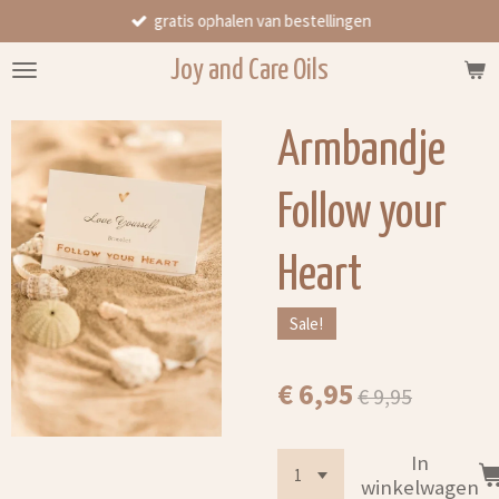
gratis ophalen van bestellingen
Ga
direct
Joy and Care Oils
naar
de
hoofdinhoud
Armbandje
Follow your
Heart
Sale!
€ 6,95
€ 9,95
In
winkelwagen