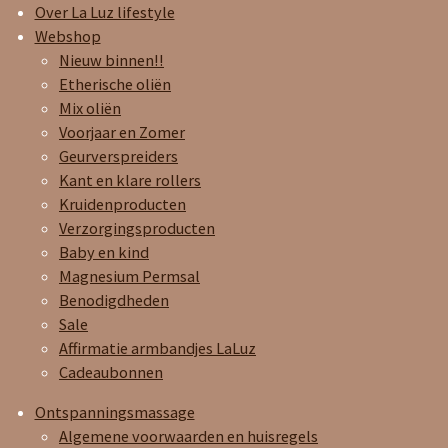
m
Over La Luz lifestyle
Webshop
Nieuw binnen!!
Etherische oliën
Mix oliën
Voorjaar en Zomer
Geurverspreiders
Kant en klare rollers
Kruidenproducten
Verzorgingsproducten
Baby en kind
Magnesium Permsal
Benodigdheden
Sale
Affirmatie armbandjes LaLuz
Cadeaubonnen
Ontspanningsmassage
Algemene voorwaarden en huisregels