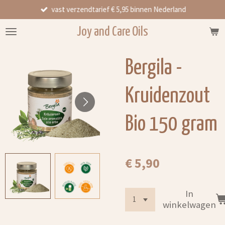
vast verzendtarief € 5,95 binnen Nederland
Ga
direct
Joy and Care Oils
naar
de
hoofdinhoud
Bergila -
Kruidenzout
Bio 150 gram
€ 5,90
In
winkelwagen