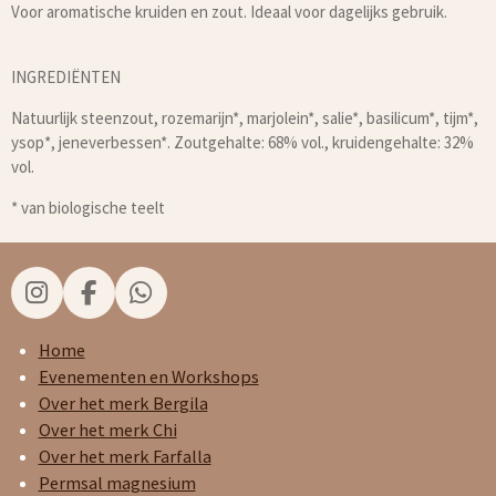
Voor aromatische kruiden en zout. Ideaal voor dagelijks gebruik.
INGREDIËNTEN
Natuurlijk steenzout, rozemarijn*, marjolein*, salie*, basilicum*, tijm*,
ysop*, jeneverbessen*. Zoutgehalte: 68% vol., kruidengehalte: 32%
vol.
* van biologische teelt
I
F
W
n
a
h
s
c
a
Home
t
e
t
Evenementen en Workshops
a
b
s
Over het merk Bergila
g
o
A
Over het merk Chi
r
o
p
Over het merk Farfalla
a
k
p
Permsal magnesium