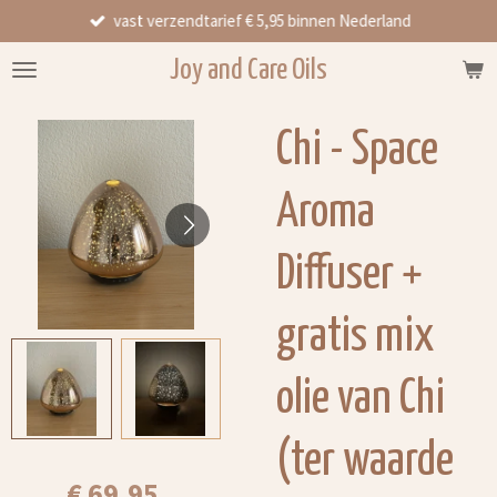
vast verzendtarief € 5,95 binnen Nederland
Ga
direct
Joy and Care Oils
naar
de
hoofdinhoud
Chi - Space
Aroma
Diffuser +
gratis mix
olie van Chi
(ter waarde
€ 69,95