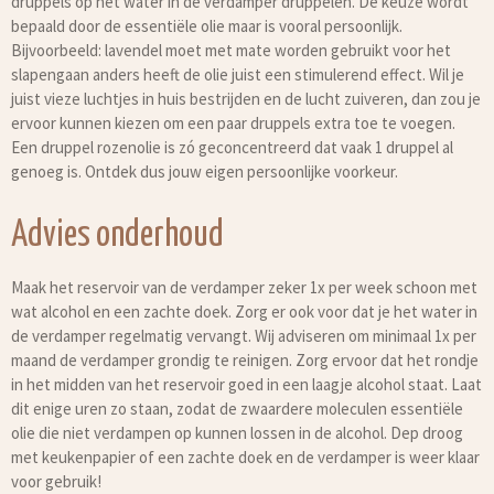
druppels op het water in de verdamper druppelen. De keuze wordt
bepaald door de essentiële olie maar is vooral persoonlijk.
Bijvoorbeeld: lavendel moet met mate worden gebruikt voor het
slapengaan anders heeft de olie juist een stimulerend effect. Wil je
juist vieze luchtjes in huis bestrijden en de lucht zuiveren, dan zou je
ervoor kunnen kiezen om een paar druppels extra toe te voegen.
Een druppel rozenolie is zó geconcentreerd dat vaak 1 druppel al
genoeg is. Ontdek dus jouw eigen persoonlijke voorkeur.
Advies onderhoud
Maak het reservoir van de verdamper zeker 1x per week schoon met
wat alcohol en een zachte doek. Zorg er ook voor dat je het water in
de verdamper regelmatig vervangt. Wij adviseren om minimaal 1x per
maand de verdamper grondig te reinigen. Zorg ervoor dat het rondje
in het midden van het reservoir goed in een laagje alcohol staat. Laat
dit enige uren zo staan, zodat de zwaardere moleculen essentiële
olie die niet verdampen op kunnen lossen in de alcohol. Dep droog
met keukenpapier of een zachte doek en de verdamper is weer klaar
voor gebruik!