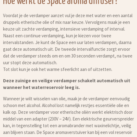
Hoe werkt de Space aroma diffuser?
Voordat je de verdamper aanzet vul je deze met water en een aantal
druppels etherische olie of mix naar keuze. Vervolgens maak je een
keuze uit zachte verdamping, intensieve verdamping of interval.
Naast een continue verdamping, kun je kiezen voor twee
intervalstanden. Je kunt de Space een uur laten verdampen, daarna
gaat deze automatisch uit. De tweede intervalfunctie zorgt ervoor
dat de verdamper steeds om en om 30 seconden verdampt, na twee
uur stopt deze automatisch.
Tot slot kun je ook het warme sfeerlicht aan of uitzetten.
Deze zuinige en veilige verdamper schakelt automatisch uit
wanneer het waterreservoir leeg is.
Wanneer je wilt wisselen van olie, maak je de verdamper eenvoudig
schoon met alcohol. Alcohol lost namelijk restjes essentiële olie en
kalk op. Deze verdamper voor etherische oliën werkt elektrisch door
middel van een adapter (230V – 24V). Een elektrische geurverspreider
kan, in tegenstelling tot een aromabrander met waxinelichtje, veilig
aan blijven staan. De Space aromaverstuiver kan bij een vol reservoir