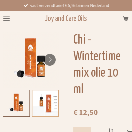
vast verzendtarief € 5,95 binnen Nederland
Ga
direct
Joy and Care Oils
naar
de
hoofdinhoud
Chi -
Wintertime
mix olie 10
ml
€ 12,50
In