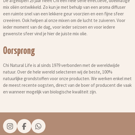
De afgelopen 25 jaar heeft Chi een hele serie effectieve, doelmatige
mix oliën ontwikkeld. Zo kun je met behulp van een aroma diffuser
een ruimte snel van een lekkere geur voorzien en een fijne sfeer
creeëren. Ook helpen al onze mixen om de lucht te zuiveren. Voor
ieder moment van de dag, voor ieder seizoen en voor iedere
gewenste sfeer vind je hier de juiste mix olie.
Oorsprong
Chi Natural Life is al sinds 1979 verbonden met de wereldwijde
natuur. Over de hele wereld selecteren wij de beste, 100%
natuurlijke grondstoffen voor onze producten. We werken enkel met
de meest recente oogsten, direct van de boer of producent die vaak
en wanneer mogelijk van biologische kwaliteit zijn.
I
F
W