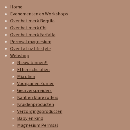
n
a
h
s
c
a
Home
t
e
t
Evenementen en Workshops
a
b
s
Over het merk Bergila
g
o
A
Over het merk Chi
r
o
p
Over het merk Farfalla
a
k
p
Permsal magnesium
m
Over La Luz lifestyle
Webshop
Nieuw binnen!!
Etherische oliën
Mix oliën
Voorjaar en Zomer
Geurverspreiders
Kant en klare rollers
Kruidenproducten
Verzorgingsproducten
Baby en kind
Magnesium Permsal