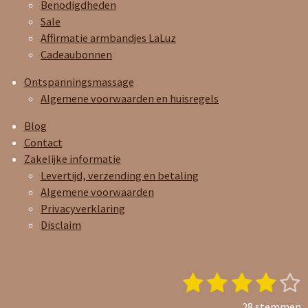
Benodigdheden
Sale
Affirmatie armbandjes LaLuz
Cadeaubonnen
Ontspanningsmassage
Algemene voorwaarden en huisregels
Blog
Contact
Zakelijke informatie
Levertijd, verzending en betaling
Algemene voorwaarden
Privacyverklaring
Disclaim
1
2
3
4
5
S
R
t
a
s
s
s
s
s
e
28 stemmen