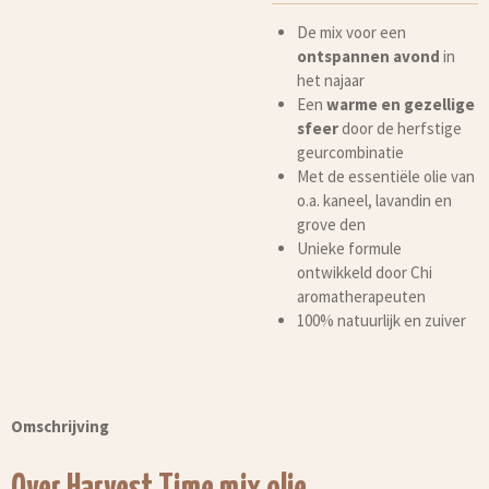
De mix voor een
ontspannen avond
in
het najaar
Een
warme en gezellige
sfeer
door de herfstige
geurcombinatie
Met de essentiële olie van
o.a. kaneel, lavandin en
grove den
Unieke formule
ontwikkeld door Chi
aromatherapeuten
100% natuurlijk en zuiver
Omschrijving