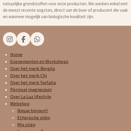
natuurlijke grondstoffen voor onze producten. We werken enkel met
de meest recente oogsten, direct van de boer of producent die vaak
en wanneer mogelijk van biologische kwaliteit zijn.
I
F
W
n
a
h
s
c
a
Home
t
e
t
Evenementen en Workshops
a
b
s
Over het merk Bergila
g
o
A
Over het merk Chi
r
o
p
Over het merk Farfalla
a
k
p
Permsal magnesium
m
Over La Luz lifestyle
Webshop
Nieuw binnen!!
Etherische oliën
Mix oliën