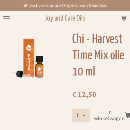
vast verzendtarief € 5,95 binnen Nederland
Ga
direct
Joy and Care Oils
naar
de
hoofdinhoud
Chi - Harvest
Time Mix olie
10 ml
€ 12,50
In
winkelwagen