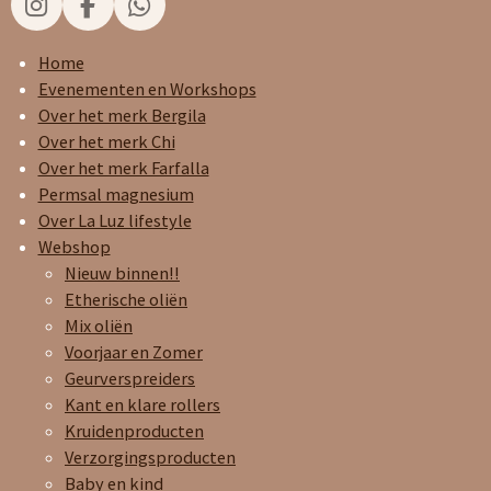
I
F
W
n
a
h
s
c
a
Home
t
e
t
Evenementen en Workshops
a
b
s
Over het merk Bergila
g
o
A
Over het merk Chi
r
o
p
Over het merk Farfalla
a
k
p
Permsal magnesium
m
Over La Luz lifestyle
Webshop
Nieuw binnen!!
Etherische oliën
Mix oliën
Voorjaar en Zomer
Geurverspreiders
Kant en klare rollers
Kruidenproducten
Verzorgingsproducten
Baby en kind