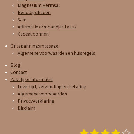
Magnesium Permsal
Benodigdheden
Sale
Affirmatie armbandjes LaLuz
Cadeaubonnen
Ontspanningsmassage
Algemene voorwaarden en huisregels
Blog
Contact
Zakelijke informatie
Levertijd, verzending en betaling
Algemene voorwaarden
Privacyverklaring
Disclaim
1
2
3
4
5
S
R