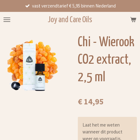
vast verzendtarief € 5,95 binnen Nederland
Ga
direct
Joy and Care Oils
naar
de
hoofdinhoud
Chi - Wierook
CO2 extract,
2,5 ml
€ 14,95
Laat het me weten
wanneer dit product
weer op voorraad is.