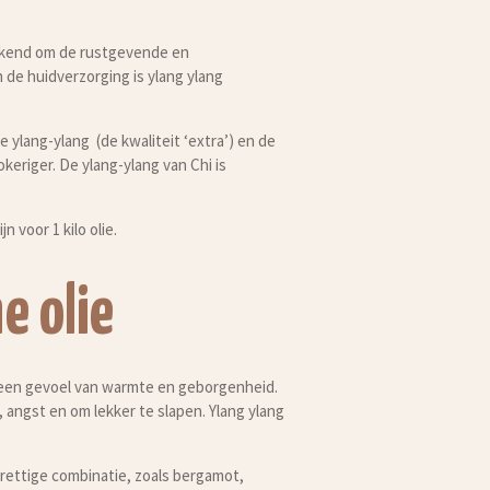
 bekend om de rustgevende en
de huidverzorging is ylang ylang
 ylang-ylang (de kwaliteit ‘extra’) en de
rokeriger. De ylang-ylang van Chi is
n voor 1 kilo olie.
e olie
ft een gevoel van warmte en geborgenheid.
, angst en om lekker te slapen. Ylang ylang
 prettige combinatie, zoals bergamot,