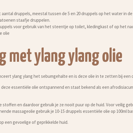
 aantal druppels, meestal tussen de 5 en 20 druppels op het water in d
atoenen staafje druppelen.
ruppels voor gebruik van het steentje op toilet, kledingkast of op het na
e olie
g met ylang ylang olie
nceert ylang ylang het sebumgehalte en is deze olie in te zetten bij een d
t deze essentiële olie ontspannend en staat bekend als een afrodisiacum
 stoffen en daardoor gebruik je ze nooit puur op de huid. Voor veilig ge
nnende massageolie gebruik je 10-15 druppels essentiële olie op 100ml bas
op een gevoelige of geprikkelde huid.