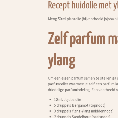
Recept huidolie met y
Meng 50 ml plantolie (bijvoorbeeld jojoba o
Zelf parfum m
ylang
Om een eigen parfum samen te stellen ga j
parfumroller waarmee je zelf een parfum k
driedelige parfumindeling. Een voorbeeld r
10 ml. Jojoba olie
5 druppels Bergamot (topnoot)
3 druppels Ylang-Ylang (middennoot)
2 druppels Sandelhout (basisnoot)