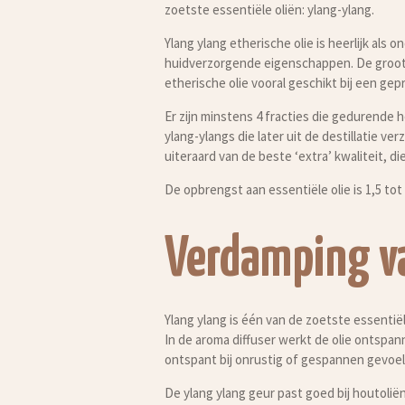
zoetste essentiële oliën: ylang-ylang.
Ylang ylang etherische olie is heerlijk a
huidverzorgende eigenschappen. De grootst
etherische olie vooral geschikt bij een gepr
Er zijn minstens 4 fracties die gedurende 
ylang-ylangs die later uit de destillatie ver
uiteraard van de beste ‘extra’ kwaliteit, di
De opbrengst aan essentiële olie is 1,5 tot 
Verdamping va
Ylang ylang is één van de zoetste essentië
In de aroma diffuser werkt de olie ontspann
ontspant bij onrustig of gespannen gevoel
De ylang ylang geur past goed bij houtoliën