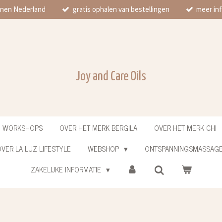
innen Nederland
gratis ophalen van bestellingen
meer inf
Joy and Care Oils
N WORKSHOPS
OVER HET MERK BERGILA
OVER HET MERK CHI
VER LA LUZ LIFESTYLE
WEBSHOP
ONTSPANNINGSMASSAG
ZAKELIJKE INFORMATIE