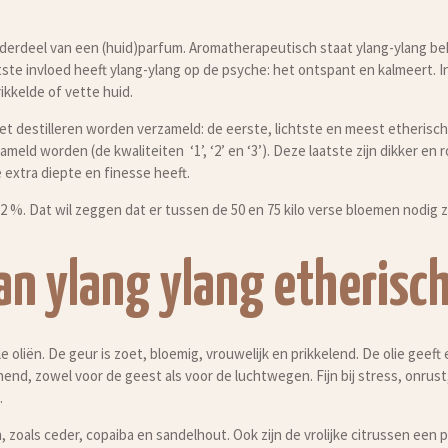
ls onderdeel van een (huid)parfum. Aromatherapeutisch staat ylang-ylang
e invloed heeft ylang-ylang op de psyche: het ontspant en kalmeert. In 
ikkelde of vette huid.
het destilleren worden verzameld: de eerste, lichtste en meest etherische
zameld worden (de kwaliteiten ‘1’, ‘2’ en ‘3’). Deze laatste zijn dikker en 
e extra diepte en finesse heeft.
2 %. Dat wil zeggen dat er tussen de 50 en 75 kilo verse bloemen nodig zij
n ylang ylang etherisch
le oliën. De geur is zoet, bloemig, vrouwelijk en prikkelend. De olie gee
end, zowel voor de geest als voor de luchtwegen. Fijn bij stress, onrust
.
, zoals ceder, copaiba en sandelhout. Ook zijn de vrolijke citrussen een