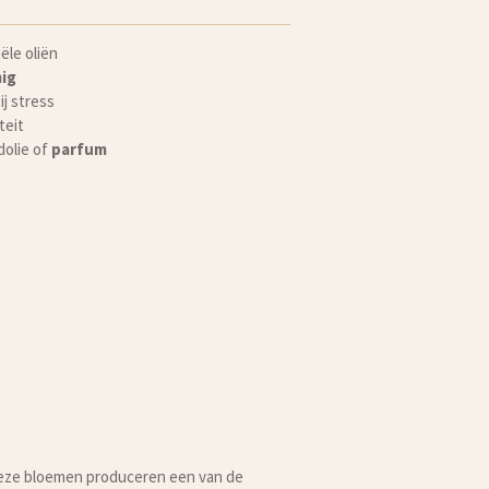
ële oliën
ig
ij stress
teit
olie of
parfum
eze bloemen produceren een van de