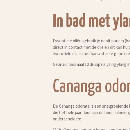
In bad met yla
Essentiële oliën gebruik je nooit puur in (ba
direc
t in contact
met de olie en dit kan hui
hydrofiele olie in het badwater te
gebruik
Gebruik maximaal 10 druppels yalng ylang in
Cananga odora
De Cananga odorata is een snelgroeiende 
die het hele jaar door aan de boom bloeie
onderscheiden:
1) De
Cananga odorata forma genuina
met 