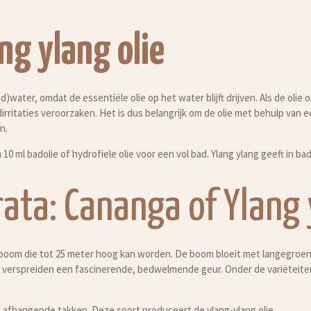
ng ylang olie
d)water, omdat de essentiële olie op het water blijft drijven. Als de olie o
dirritaties veroorzaken. Het is dus belangrijk om de olie met behulp van 
en
.
 10 ml badolie of hydrofiele olie voor een vol bad. Ylang ylang geeft in 
ta: Cananga of Ylang 
boom die tot 25 meter hoog kan worden. De boom bloeit met langegroe
n, verspreiden een fascinerende, bedwelmende geur. Onder de variëteite
afhangende takken. Deze soort produceert de ylang-ylang olie.