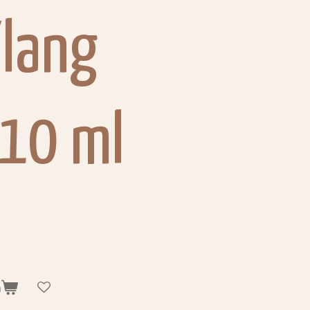
Ylang
 10 ml
n