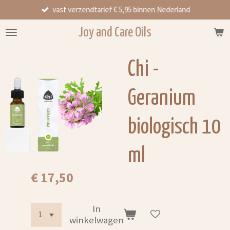
vast verzendtarief € 5,95 binnen Nederland
Ga
direct
Joy and Care Oils
naar
de
hoofdinhoud
Chi -
Geranium
biologisch 10
ml
€ 17,50
In
winkelwagen