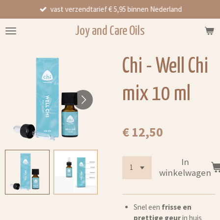
vast verzendtarief € 5,95 binnen Nederland
Ga
direct
Joy and Care Oils
naar
de
hoofdinhoud
Chi - Well Chi
mix 10 ml
€ 12,50
In
winkelwagen
Snel een
frisse en
prettige geur
in huis