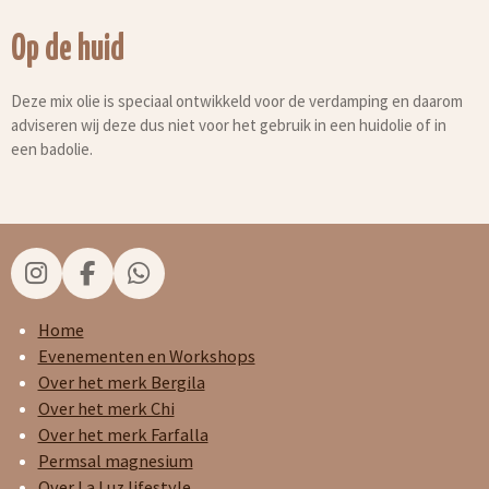
Op de huid
Deze mix olie is speciaal ontwikkeld voor de verdamping en daarom
adviseren wij deze dus niet voor het gebruik in een huidolie of in
een badolie.
I
F
W
n
a
h
s
c
a
Home
t
e
t
Evenementen en Workshops
a
b
s
Over het merk Bergila
g
o
A
Over het merk Chi
r
o
p
Over het merk Farfalla
a
k
p
Permsal magnesium
m
Over La Luz lifestyle