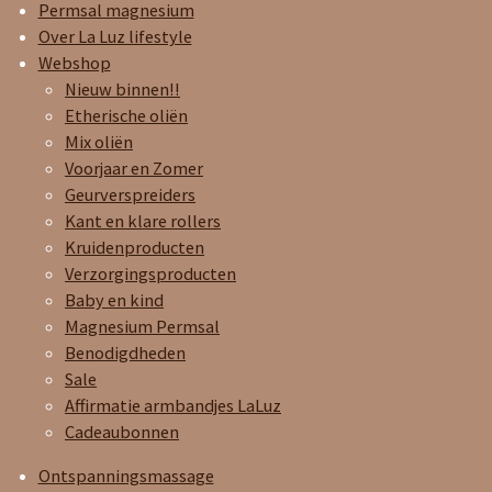
a
k
p
Permsal magnesium
m
Over La Luz lifestyle
Webshop
Nieuw binnen!!
Etherische oliën
Mix oliën
Voorjaar en Zomer
Geurverspreiders
Kant en klare rollers
Kruidenproducten
Verzorgingsproducten
Baby en kind
Magnesium Permsal
Benodigdheden
Sale
Affirmatie armbandjes LaLuz
Cadeaubonnen
Ontspanningsmassage