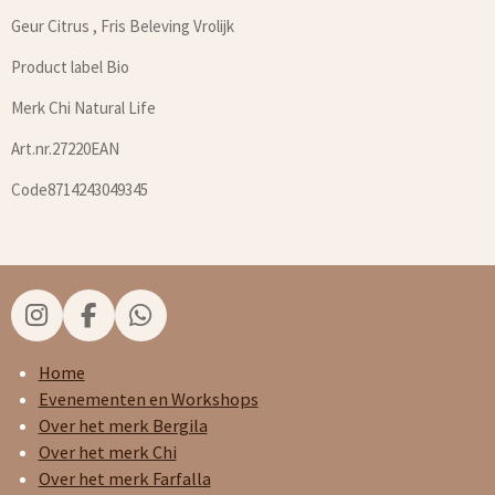
Geur Citrus , Fris Beleving Vrolijk
Product label Bio
Merk Chi Natural Life
Art.nr.27220EAN
Code8714243049345
I
F
W
n
a
h
s
c
a
Home
t
e
t
Evenementen en Workshops
a
b
s
Over het merk Bergila
g
o
A
Over het merk Chi
r
o
p
Over het merk Farfalla