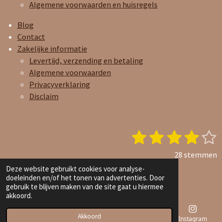
Algemene voorwaarden en huisregels
Blog
Contact
Zakelijke informatie
Levertijd, verzending en betaling
Algemene voorwaarden
Privacyverklaring
Disclaim
1
2
3
4
5
S
R
t
a
s
s
s
s
s
e
28 stemmen
t
t
t
t
t
t
© 2023 - 2026 Joy and Care Oils
Deze website gebruikt cookies voor analyse-
i
doeleinden en/of het tonen van advertenties. Door
Powered by
JouwWeb
e
e
e
e
e
n
e
gebruik te blijven maken van de site gaat u hiermee
n
g
akkoord.
r
r
r
r
r
:
r
r
r
r
Akkoord
4
E-mailadres
Telefoonnummer
Kaart
Instagram