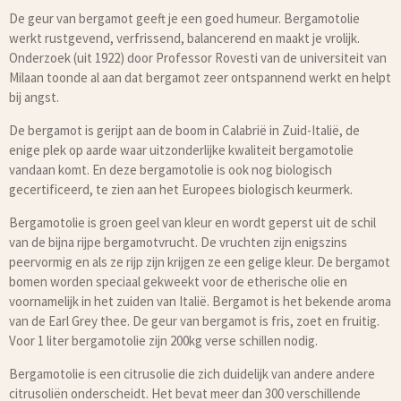
De geur van bergamot geeft je een goed humeur. Bergamotolie
werkt rustgevend, verfrissend, balancerend en maakt je vrolijk.
Onderzoek (uit 1922) door Professor Rovesti van de universiteit van
Milaan toonde al aan dat bergamot zeer ontspannend werkt en helpt
bij angst.
De bergamot is gerijpt aan de boom in Calabrië in Zuid-Italië, de
enige plek op aarde waar uitzonderlijke kwaliteit bergamotolie
vandaan komt. En deze bergamotolie is ook nog biologisch
gecertificeerd, te zien aan het Europees biologisch keurmerk.
Bergamotolie is groen geel van kleur en wordt geperst uit de schil
van de bijna rijpe bergamotvrucht. De vruchten zijn enigszins
peervormig en als ze rijp zijn krijgen ze een gelige kleur. De bergamot
bomen worden speciaal gekweekt voor de etherische olie en
voornamelijk in het zuiden van Italië. Bergamot is het bekende aroma
van de Earl Grey thee. De geur van bergamot is fris, zoet en fruitig.
Voor 1 liter bergamotolie zijn 200kg verse schillen nodig.
Bergamotolie is een citrusolie die zich duidelijk van andere andere
citrusoliën onderscheidt. Het bevat meer dan 300 verschillende