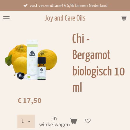
vast verzendtarief € 5,95 binnen Nederland
Ga
direct
Joy and Care Oils
naar
de
hoofdinhoud
Chi -
Bergamot
biologisch 10
ml
€ 17,50
In
winkelwagen