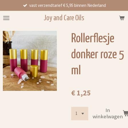
vast verzendtarief € 5,95 binnen Nederland
Ga
direct
Joy and Care Oils
naar
de
hoofdinhoud
Rollerflesje
donker roze 5
ml
€ 1,25
In
winkelwagen