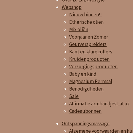
Webshop
Nieuw binnen!!
Etherische oliën
Mix oliën
Voorjaar en Zomer
Geurverspreiders
Kant en klare rollers
Kruidenproducten
Verzorgingsproducten
Baby en kind
Magnesium Permsal
Benodigdheden
Sale
Affirmatie armbandjes LaLuz
Cadeaubonnen
Ontspanningsmassage
Algemene voorwaarden en hui