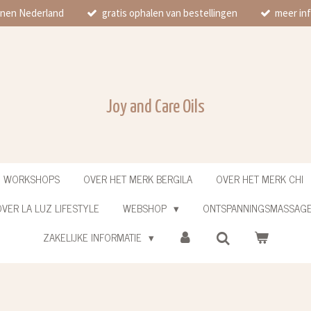
innen Nederland
gratis ophalen van bestellingen
meer inf
Joy and Care Oils
N WORKSHOPS
OVER HET MERK BERGILA
OVER HET MERK CHI
VER LA LUZ LIFESTYLE
WEBSHOP
ONTSPANNINGSMASSAG
ZAKELIJKE INFORMATIE