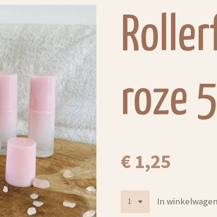
Roller
roze 5
€ 1,25
In winkelwage