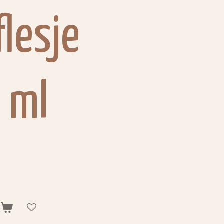
flesje
 ml
n