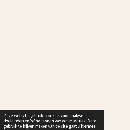
5
7
1
s
t
e
r
r
e
n
Deze website gebruikt cookies voor analyse-
doeleinden en/of het tonen van advertenties. Door
gebruik te blijven maken van de site gaat u hiermee