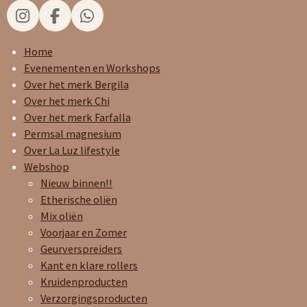
I
F
W
n
a
h
s
c
a
Home
t
e
t
Evenementen en Workshops
a
b
s
Over het merk Bergila
g
o
A
Over het merk Chi
r
o
p
Over het merk Farfalla
a
k
p
Permsal magnesium
m
Over La Luz lifestyle
Webshop
Nieuw binnen!!
Etherische oliën
Mix oliën
Voorjaar en Zomer
Geurverspreiders
Kant en klare rollers
Kruidenproducten
Verzorgingsproducten