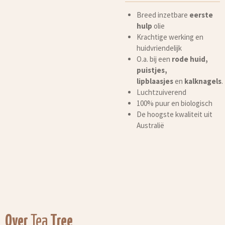
Breed inzetbare
eerste
hulp
olie
Krachtige werking en
huidvriendelijk
O.a. bij een
rode huid,
puistjes,
lipblaasjes
en
kalknagels
.
Luchtzuiverend
100% puur en biologisch
De hoogste kwaliteit uit
Australië
Over
Tea
Tree