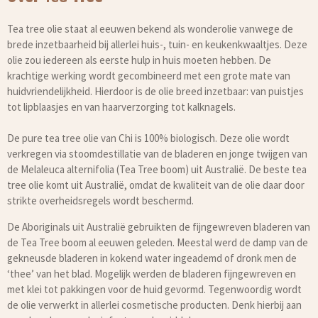
Tea tree olie staat al eeuwen bekend als wonderolie vanwege de
brede inzetbaarheid bij allerlei huis-, tuin- en keukenkwaaltjes. Deze
olie zou iedereen als eerste hulp in huis moeten hebben. De
krachtige werking wordt gecombineerd met een grote mate van
huidvriendelijkheid. Hierdoor is de olie breed inzetbaar: van puistjes
tot lipblaasjes en van haarverzorging tot kalknagels.
De pure tea tree olie van Chi is 100% biologisch. Deze olie wordt
verkregen via stoomdestillatie van de bladeren en jonge twijgen van
de Melaleuca alternifolia (Tea Tree boom) uit Australië. De beste tea
tree olie komt uit Australië, omdat de kwaliteit van de olie daar door
strikte overheidsregels wordt beschermd.
De Aboriginals uit Australië gebruikten de fijngewreven bladeren van
de Tea Tree boom al eeuwen geleden. Meestal werd de damp van de
gekneusde bladeren in kokend water ingeademd of dronk men de
‘thee’ van het blad. Mogelijk werden de bladeren fijngewreven en
met klei tot pakkingen voor de huid gevormd. Tegenwoordig wordt
de olie verwerkt in allerlei cosmetische producten. Denk hierbij aan