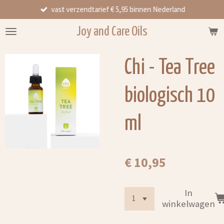
vast verzendtarief € 5,95 binnen Nederland
Ga
direct
Joy and Care Oils
naar
de
hoofdinhoud
Chi - Tea Tree
biologisch 10
ml
€ 10,95
In
winkelwagen