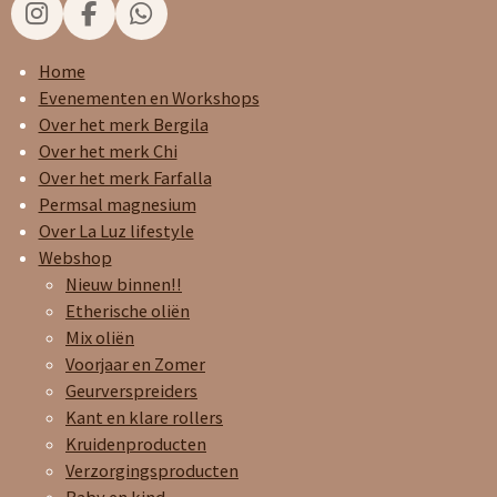
I
F
W
n
a
h
s
c
a
Home
t
e
t
Evenementen en Workshops
a
b
s
Over het merk Bergila
g
o
A
Over het merk Chi
r
o
p
Over het merk Farfalla
a
k
p
Permsal magnesium
m
Over La Luz lifestyle
Webshop
Nieuw binnen!!
Etherische oliën
Mix oliën
Voorjaar en Zomer
Geurverspreiders
Kant en klare rollers
Kruidenproducten
Verzorgingsproducten