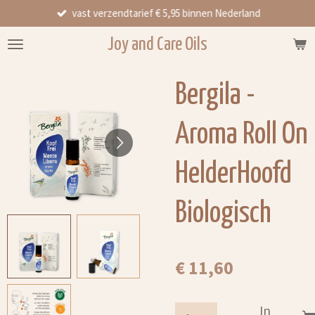
vast verzendtarief € 5,95 binnen Nederland
Ga
direct
Joy and Care Oils
naar
de
hoofdinhoud
Bergila -
Aroma Roll On
HelderHoofd
Biologisch
€ 11,60
In