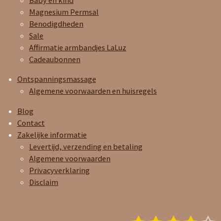
Baby en kind
Magnesium Permsal
Benodigdheden
Sale
Affirmatie armbandjes LaLuz
Cadeaubonnen
Ontspanningsmassage
Algemene voorwaarden en huisregels
Blog
Contact
Zakelijke informatie
Levertijd, verzending en betaling
Algemene voorwaarden
Privacyverklaring
Disclaim
S