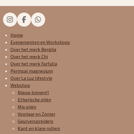
I
F
W
n
a
h
s
c
a
Home
t
e
t
Evenementen en Workshops
a
b
s
Over het merk Bergila
g
o
A
Over het merk Chi
r
o
p
Over het merk Farfalla
a
k
p
Permsal magnesium
m
Over La Luz lifestyle
Webshop
Nieuw binnen!!
Etherische oliën
Mix oliën
Voorjaar en Zomer
Geurverspreiders
Kant en klare rollers