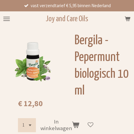
vast verzendtarief € 5,95 binnen Nederland
Ga
direct
Joy and Care Oils
naar
de
hoofdinhoud
Bergila -
Pepermunt
biologisch 10
ml
€ 12,80
In
winkelwagen