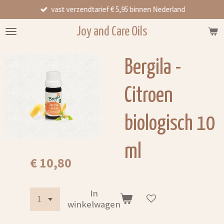
vast verzendtarief € 5,95 binnen Nederland
Ga
direct
Joy and Care Oils
naar
de
hoofdinhoud
Bergila -
Citroen
biologisch 10
ml
€ 10,80
In
winkelwagen