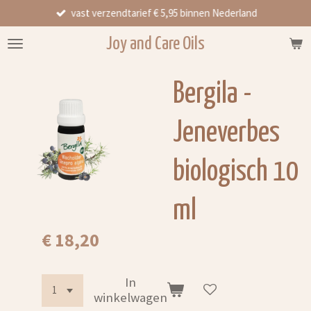
vast verzendtarief € 5,95 binnen Nederland
Ga
direct
Joy and Care Oils
naar
de
hoofdinhoud
Bergila -
Jeneverbes
biologisch 10
ml
€ 18,20
In
winkelwagen