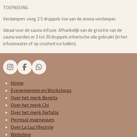
TOEPASSING
Verdampen: voeg 2-5 druppels toe aan de aroma verdamper.
Ideaal voor de sauna-infusie. Afhankelijk van de grootte van de
sauna worden er 3 tot 30 druppels etherische olie gebruikt (in het
infusiewater of op crushed-ice ballen).
I
F
W
n
a
h
s
c
a
Home
t
e
t
Evenementen en Workshops
a
b
s
Over het merk Bergila
g
o
A
Over het merk Chi
r
o
p
Over het merk Farfalla
a
k
p
Permsal magnesium
m
Over La Luz lifestyle
Webshop