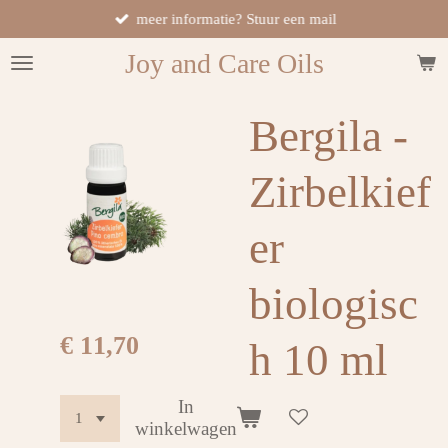
meer informatie? Stuur een mail
Ga
direct
Joy and Care Oils
naar
de
hoofdinhoud
Bergila -
Zirbelkief
er
biologisc
€ 11,70
h 10 ml
In
winkelwagen