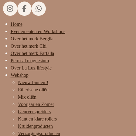
I
F
W
n
a
h
Home
s
c
a
t
e
t
Evenementen en Workshops
a
b
s
Over het merk Bergila
g
o
A
Over het merk Chi
r
o
p
Over het merk Farfalla
a
k
p
Permsal magnesium
m
Over La Luz lifestyle
Webshop
Nieuw binnen!!
Etherische oliën
Mix oliën
Voorjaar en Zomer
Geurverspreiders
Kant en klare rollers
Kruidenproducten
Verzorgingsproducten