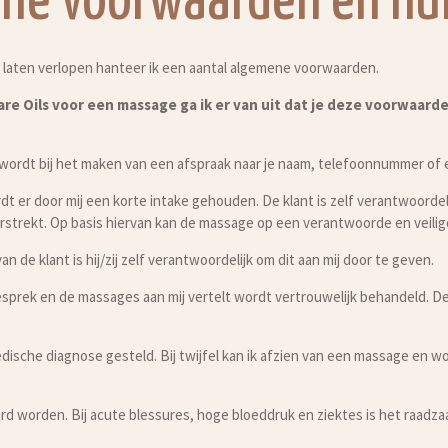
ne voorwaarden en hui
aten verlopen hanteer ik een aantal algemene voorwaarden.
 Care Oils voor een massage ga ik er van uit dat je deze voorwaa
e wordt bij het maken van een afspraak naar je naam, telefoonnummer of 
 er door mij een korte intake gehouden. De klant is zelf verantwoordeli
verstrekt. Op basis hiervan kan de massage op een verantwoorde en veil
van de klant is hij/zij zelf verantwoordelijk om dit aan mij door te geven.
kegesprek en de massages aan mij vertelt wordt vertrouwelijk behandeld. 
ische diagnose gesteld. Bij twijfel kan ik afzien van een massage en wo
erd worden. Bij acute blessures, hoge bloeddruk en ziektes is het raadza