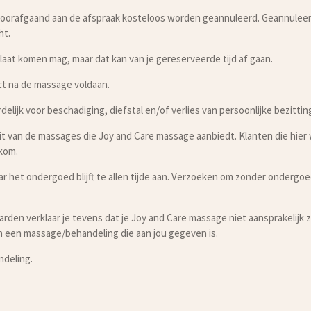
voorafgaand aan de afspraak kosteloos worden geannuleerd. Geannulee
ht.
 laat komen mag, maar dat kan van je gereserveerde tijd af gaan.
ct na de massage voldaan.
elijk voor beschadiging, diefstal en/of verlies van persoonlijke bezittin
it van de massages die Joy and Care massage aanbiedt. Klanten die hie
lkom.
ar het ondergoed blijft te allen tijde aan. Verzoeken om zonder ondergo
den verklaar je tevens dat je Joy and Care massage niet aansprakelijk za
n een massage/behandeling die aan jou gegeven is.
ndeling.